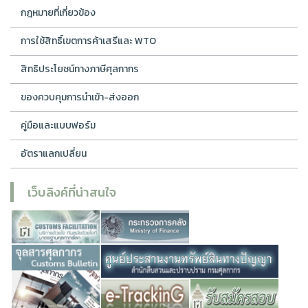
กฎหมายที่เกี่ยวข้อง
การใช้สิทธิ์เขตการค้าเสรีและ WTO
สิทธิประโยชน์ทางภาษีศุลกากร
ของควบคุมการนำเข้า-ส่งออก
คู่มือและแบบฟอร์ม
อัตราแลกเปลี่ยน
เว็บลิงค์ที่น่าสนใจ